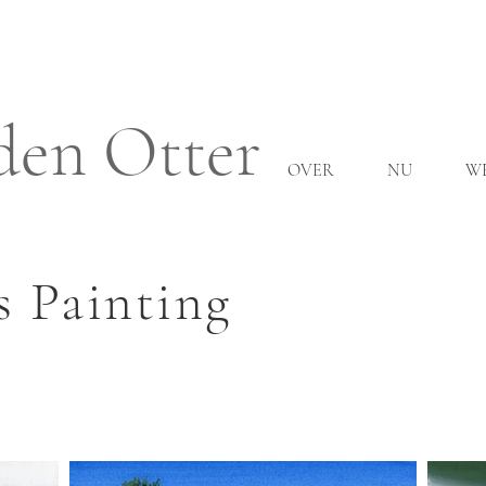
den Otter
OVER
NU
W
s Painting