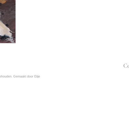
Co
orbehouden. Gemaakt door
Eitje