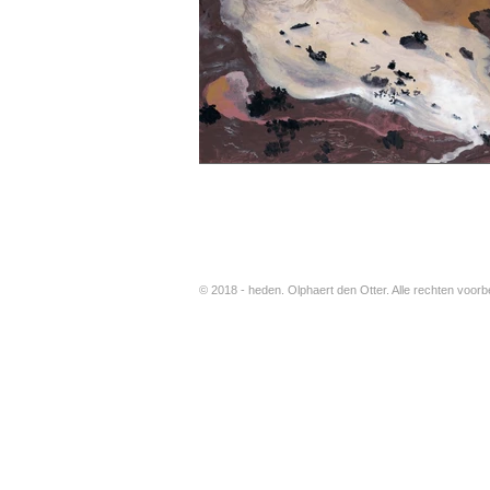
© 2018 - heden. Olphaert den Otter. Alle rechten vo