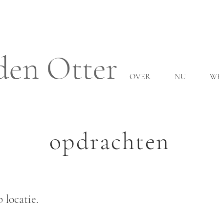
den Otter
OVER
NU
W
opdrachten
 locatie.